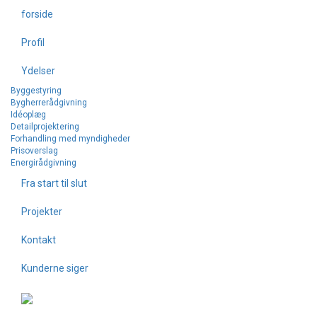
forside
Projekter
Profil
Ydelser
Herunder finder du en række udvalgte projekter
Byggestyring
Bygherrerådgivning
Idéoplæg
Detailprojektering
Forhandling med myndigheder
Boliger
Prisoverslag
Energirådgivning
Fra start til slut
Fritid
Projekter
Kontakt
Byhuse
Kunderne siger
Erhverv