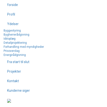
forside
Kirkeligt byggeri
Profil
Ydelser
til projekter
Byggestyring
Bygherrerådgivning
Idéoplæg
Detailprojektering
Forhandling med myndigheder
Prisoverslag
Energirådgivning
Fra start til slut
Projekter
Søren Yde, arkitekt MAA
Kontakt
MEDLEM AF
Kunderne siger
Søren Yde ApS | Østerbro 2, 7800 Skive | 9752 9266