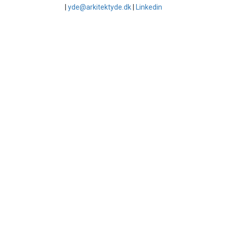
|
yde@arkitektyde.dk
|
Linkedin