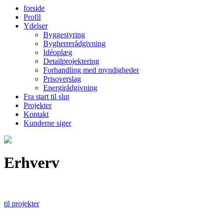
forside
Profil
Ydelser
Byggestyring
Bygherrerådgivning
Idéoplæg
Detailprojektering
Forhandling med myndigheder
Prisoverslag
Energirådgivning
Fra start til slut
Projekter
Kontakt
Kunderne siger
Erhverv
til projekter