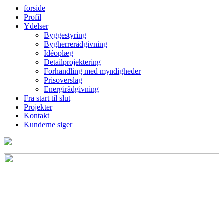
forside
Profil
Ydelser
Byggestyring
Bygherrerådgivning
Idéoplæg
Detailprojektering
Forhandling med myndigheder
Prisoverslag
Energirådgivning
Fra start til slut
Projekter
Kontakt
Kunderne siger